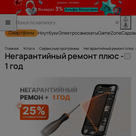
Смартфоны
Ноутбуки
Электросамокаты
GameZone
Садов
Главная
Услуги
Сервисные программы
Негарантийный ремонт плюс - 
Негарантийный ремонт плюс -
1 год