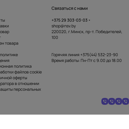
Связаться с нами
аты
+375 29 303-03-03
тавки
shop@nsv.by
товар
220020, г.Минск, пр-т. Победителей,
т
100
ен товара
 политике
Горячяя линия +375(44) 532-23-90
дения
Время работы: Пн-Пт с 9.00 до 18.00
ионная политика
аботки файлов cookie
личной оферты
ератора в отношении
 защиты персональных
дано Минским горисполкомом.