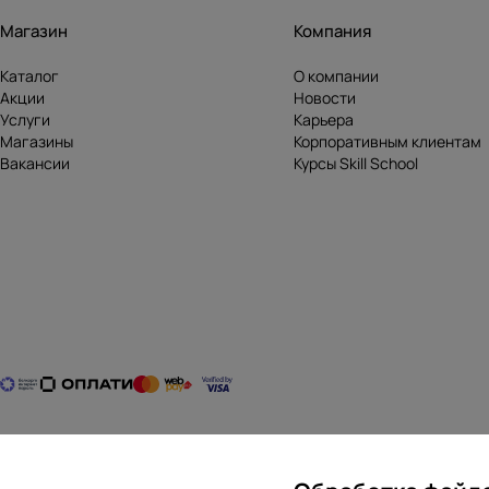
Магазин
Компания
Каталог
О компании
Акции
Новости
Услуги
Карьера
Магазины
Корпоративным клиентам
Вакансии
Курсы Skill School
2026 © ООО «ПАЛОМА СЕРВИС» УНП 690017072, ОКПО 29139925. Свидете
220020, Республика Беларусь г. Минск, пр-т. Победителей, 100-2. Время