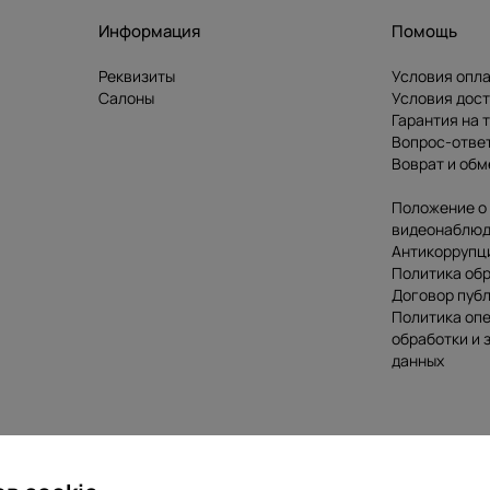
Информация
Помощь
Реквизиты
Условия опл
Салоны
Условия дос
Гарантия на 
Вопрос-отве
Воврат и обм
Положение о
видеонаблю
Антикоррупц
Политика обр
Договор пуб
Политика оп
обработки и
данных
льство о государственной регистрации №690017072 от 30.01.2015 вы
 работы интернет-магазина: Пн-Вс с 9.00 до 21.00.