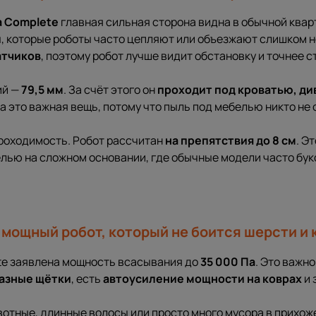
a Complete
главная сильная сторона видна в обычной кварти
, которые роботы часто цепляют или объезжают слишком 
атчиков
, поэтому робот лучше видит обстановку и точнее с
ий —
79,5 мм
. За счёт этого он
проходит под кроватью, ди
 это важная вещь, потому что пыль под мебелью никто не о
роходимость. Робот рассчитан
на препятствия до
8 см
. Э
лью на сложном основании, где обычные модели часто бук
 мощный робот, который не боится шерсти и 
ete заявлена мощность всасывания до
35 000 Па
. Это важно
азные щётки
, есть
автоусиление мощности на коврах
и 
отные, длинные волосы или просто много мусора в прихожей