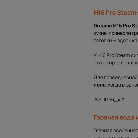
H16 Pro Steam
Dreame H16 Pro S
кухне, принесли гр
готовки — здесь ка
У H16 Pro Steam с
это не просто влаж
Для повседневной 
пола
, когда в одн
#SLIDER_4#
Горячая вода и
Главная особеннос
помогает размягча