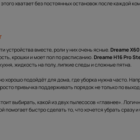
 этого хватает без постоянных остановок после каждой ко
т
ти устройства вместе, роли у них очень ясные.
Dreame X60 
рсть, крошки и моет пол по расписанию.
Dreame H16 Pro S
кухня, жидкость на полу, липкие следы и сложные пятна.
но хорошо подойдёт для дома, где уборка нужна часто. Нап
просто привычка поддерживать порядок не только по выхо
тоит выбирать, какой из двух пылесосов «главнее». Логичн
й помогает быстро сделать то, что хочется убрать сразу и