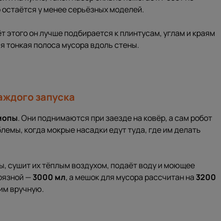
о остаётся у менее серьёзных моделей.
чёт этого он лучше подбирается к плинтусам, углам и краям
ся тонкая полоса мусора вдоль стены.
аждого запуска
мопы
. Они поднимаются при заезде на ковёр, а сам робот
лемы, когда мокрые насадки едут туда, где им делать
пы, сушит их тёплым воздухом, подаёт воду и моющее
грязной —
3000 мл
, а мешок для мусора рассчитан на
3200
 им вручную.