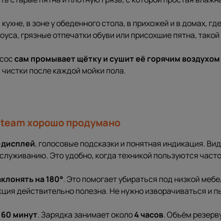
кухне, в зоне у обеденного стола, в прихожей и в домах, где
соуса, грязные отпечатки обуви или присохшие пятна, тако
есос
сам промывает щётку и сушит её горячим воздухом
 чистки после каждой мойки пола.
 Steam хорошо продумано
-дисплей
, голосовые подсказки и понятная индикация. Вид
служиванию. Это удобно, когда техникой пользуются часто,
аклонять на
180°
. Это помогает убираться под низкой меб
ция действительно полезна. Не нужно изворачиваться и п
о
60 минут
. Зарядка занимает около
4 часов
. Объём резерв