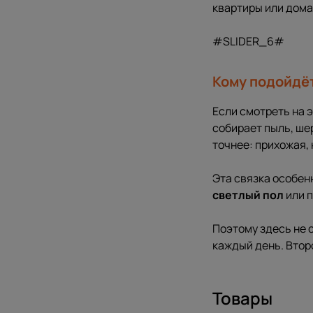
квартиры или дома
#SLIDER_6#
Кому подойдё
Если смотреть на э
собирает пыль, ше
точнее: прихожая, 
Эта связка особен
светлый пол
или 
Поэтому здесь не с
каждый день. Второ
Товары