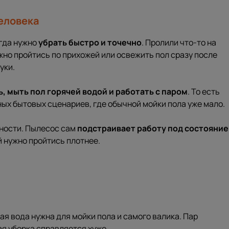
человека
огда нужно
убрать быстро и точечно
. Пролили что-то на
ужно пройтись по прихожей или освежить пол сразу после
уки.
, мыть пол горячей водой и работать с паром
. То есть
ных бытовых сценариев, где обычной мойки пола уже мало.
нности. Пылесос сам
подстраивает работу под состояние
й нужно пройтись плотнее.
чая вода нужна для мойки пола и самого валика. Пар
ая уборка справляется хуже.