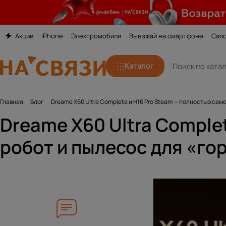
Акции
iPhone
Электромобили
Выезжай на смартфоне
Сал
Каталог
Главная
Блог
Dreame X60 Ultra Complete и H16 Pro Steam — полностью са
Dreame X60 Ultra Comple
робот и пылесос для «го