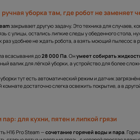
: ручная уборка там, где робот не заменяет 
team
закрывает другую задачу. Это техника для случаев, к
язь с улицы, остались липкие следы у обеденного стола, н
к раз удобнее не ждать робота, а взять моющий пылесос в р
ила всасывания до
28 000 Па
. Он
умеет собирать жидкость
ный валик для лёгкой уборки, а устройство для более слож
уборки тут есть автоматический режим и датчик загрязнё
ой комнате достаточно слегка освежить покрытие, а в друго
 пар: для кухни, пятен и липкой грязи
ть H16 Pro Steam —
сочетание горячей воды и пара
. Горя
ть старые пятна и плотную грязь, с которой простая влажн