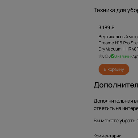
Техника для убо
3 189
Вертикальный мою
Dreame H16 Pro St
Dry Vacuum HHR48F
евровилкой)
0
0
В наличии
Ар
В корзину
Дополните
Дополнительная вк
ответить на интер
Вы можете убрать е
Комментарии