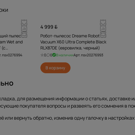
рки
4 999
щий пылесос
Робот-пылесос Dreame Robot
eam Wet and
Vacuum X60 Ultra Complete Black
 (с
RLX87DE (евровилка, черный)
т.
nsv0276994
0
0
В наличии
Арт.
nsv20276993
В корзину
льно
ладка, для размещения информации о статьях, доставке и
есующие покупателя вопросы и развеять его сомнения в по
ё или вернуть обратно, изменив одну галочку в настройках