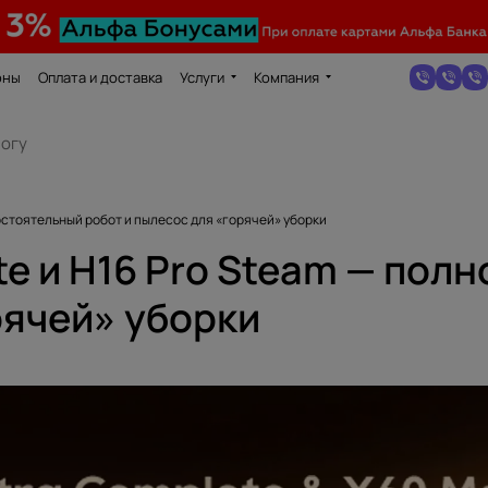
оны
Оплата и доставка
Услуги
Компания
мостоятельный робот и пылесос для «горячей» уборки
te и H16 Pro Steam — по
рячей» уборки