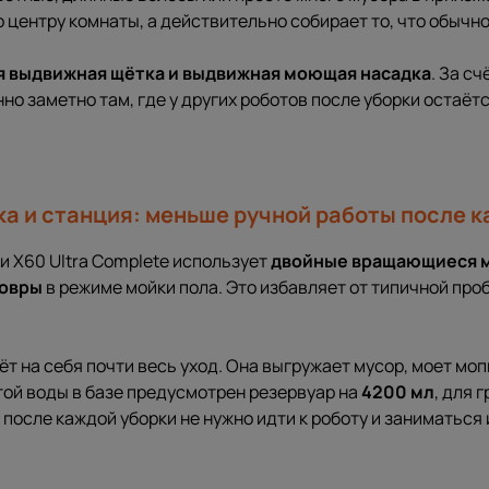
о центру комнаты, а действительно собирает то, что обычн
я выдвижная щётка и выдвижная моющая насадка
. За с
но заметно там, где у других роботов после уборки остаёт
а и станция: меньше ручной работы после к
и X60 Ultra Complete использует
двойные вращающиеся 
ковры
в режиме мойки пола. Это избавляет от типичной проб
ёт на себя почти весь уход. Она выгружает мусор, моет мо
той воды в базе предусмотрен резервуар на
4200 мл
, для 
то после каждой уборки не нужно идти к роботу и заниматься