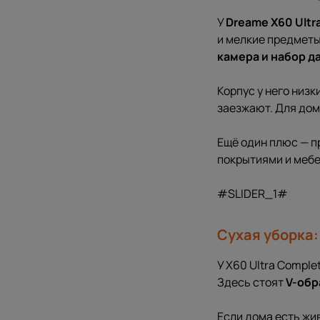
У
Dreame X60 Ultr
и мелкие предметы
камера и набор д
Корпус у него низк
заезжают. Для дома
Ещё один плюс — п
покрытиями и мебе
#SLIDER_1#
Сухая уборка:
У X60 Ultra Compl
Здесь стоят
V-обр
Если дома есть жив