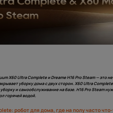
uum X60 Ultra Complete и Dreame H16 Pro Steam
— это не
акрывает уборку дома с двух сторон.
X60 Ultra Complete
уборку и самообслуживание на базе. H16 Pro Steam нуж
ол горячей водой.
plete: робот для дома, где на полу часто что