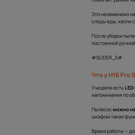
Это незаменимо на 
следы еды, капли 
После уборки пыл
постоянной ручной
#SLIDER_5#
Что у H16 Pro
У модели есть
LED
напоминания по об
Пылесос
можно н
шкафом такая функ
Время работы — д