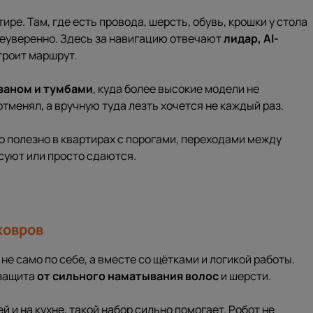
ре. Там, где есть провода, шерсть, обувь, крошки у стола
неуверенно. Здесь за навигацию отвечают
лидар, AI-
троит маршрут.
ваном и тумбами
, куда более высокие модели не
тменял, а вручную туда лезть хочется не каждый раз.
то полезно в квартирах с порогами, переходами между
суют или просто сдаются.
ковров
 не само по себе, а вместе со щётками и логикой работы.
защита
от сильного наматывания волос
и шерсти.
 и на кухне, такой набор сильно помогает. Робот не