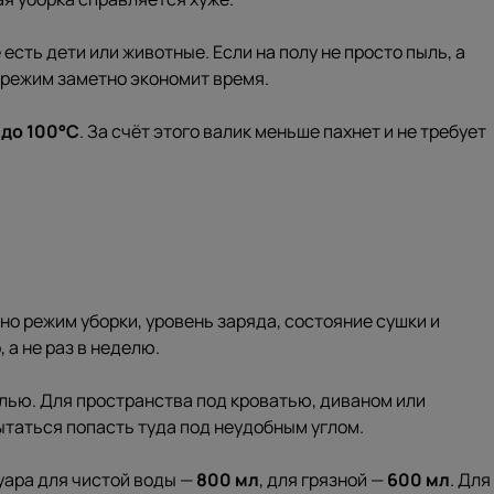
 есть дети или животные. Если на полу не просто пыль, а
й режим заметно экономит время.
 до
100°C
. За счёт этого валик меньше пахнет и не требует
но режим уборки, уровень заряда, состояние сушки и
 а не раз в неделю.
елью. Для пространства под кроватью, диваном или
ытаться попасть туда под неудобным углом.
уара для чистой воды —
800 мл
, для грязной —
600 мл
. Для